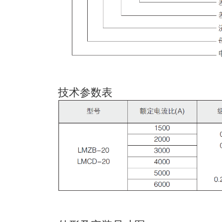
技术参数表